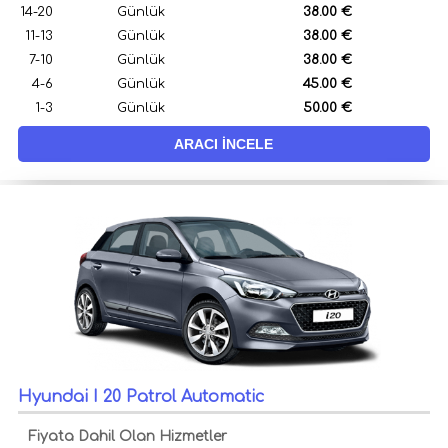
14-20
Günlük
38.00 €
11-13
Günlük
38.00 €
7-10
Günlük
38.00 €
4-6
Günlük
45.00 €
1-3
Günlük
50.00 €
ARACI İNCELE
Hyundai I 20 Patrol Automatic
Fiyata Dahil Olan Hizmetler