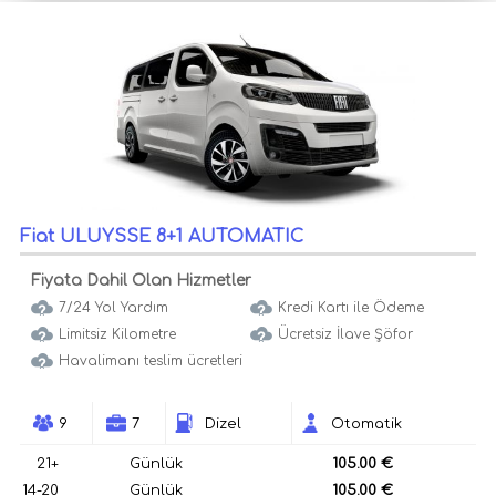
Fiat ULUYSSE 8+1 AUTOMATIC
Fiyata Dahil Olan Hizmetler
7/24 Yol Yardım
Kredi Kartı ile Ödeme
Limitsiz Kilometre
Ücretsiz İlave Şöfor
Havalimanı teslim ücretleri
9
7
Dizel
Otomatik
21+
Günlük
105.00 €
14-20
Günlük
105.00 €