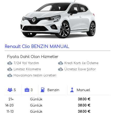
Renault Clio BENZIN MANUAL
Fiyata Dahil Olan Hizmetler
7/24 Yol Yardım
Kredi Kartı ile Ödeme
Limitsiz Kilometre
Ücretsiz İlave Şöfor
Havalimanı teslim ücretleri
5
3
Benzin
Manuel
21+
Günlük
38.00 €
14-20
Günlük
38.00 €
11-13
Günlük
38.00 €