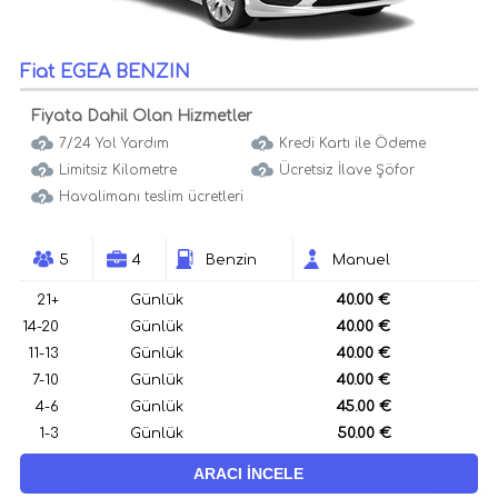
Fiat EGEA BENZIN
Fiyata Dahil Olan Hizmetler
7/24 Yol Yardım
Kredi Kartı ile Ödeme
Limitsiz Kilometre
Ücretsiz İlave Şöfor
Havalimanı teslim ücretleri
5
4
Benzin
Manuel
21+
Günlük
40.00 €
14-20
Günlük
40.00 €
11-13
Günlük
40.00 €
7-10
Günlük
40.00 €
4-6
Günlük
45.00 €
1-3
Günlük
50.00 €
ARACI İNCELE