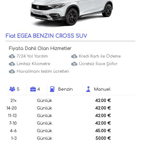
Fiat EGEA BENZIN CROSS SUV
Fiyata Dahil Olan Hizmetler
7/24 Yol Yardım
Kredi Kartı ile Ödeme
Limitsiz Kilometre
Ücretsiz İlave Şöfor
Havalimanı teslim ücretleri
5
4
Benzin
Manuel
21+
Günlük
42.00 €
14-20
Günlük
42.00 €
11-13
Günlük
42.00 €
7-10
Günlük
42.00 €
4-6
Günlük
45.00 €
1-3
Günlük
50.00 €