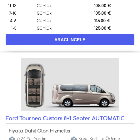
11-13
Günlük
105.00 €
7-10
Günlük
105.00 €
4-6
Günlük
115.00 €
1-3
Günlük
125.00 €
ARACI İNCELE
Ford Tourneo Custom 8+1 Seater AUTOMATIC
Fiyata Dahil Olan Hizmetler
7/24 Yol Yardım
Kredi Kartı ile Ödeme