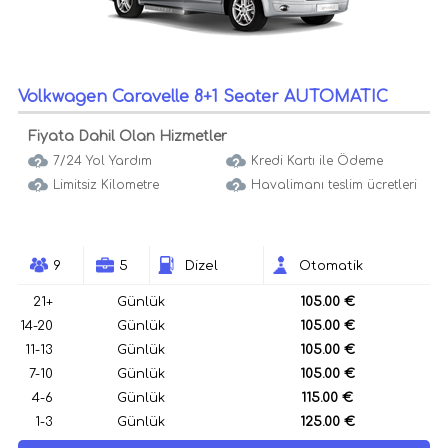
Volkwagen Caravelle 8+1 Seater AUTOMATIC
Fiyata Dahil Olan Hizmetler
7/24 Yol Yardım
Kredi Kartı ile Ödeme
Limitsiz Kilometre
Havalimanı teslim ücretleri
9
5
Dizel
Otomatik
21+
Günlük
105.00 €
14-20
Günlük
105.00 €
11-13
Günlük
105.00 €
7-10
Günlük
105.00 €
4-6
Günlük
115.00 €
1-3
Günlük
125.00 €