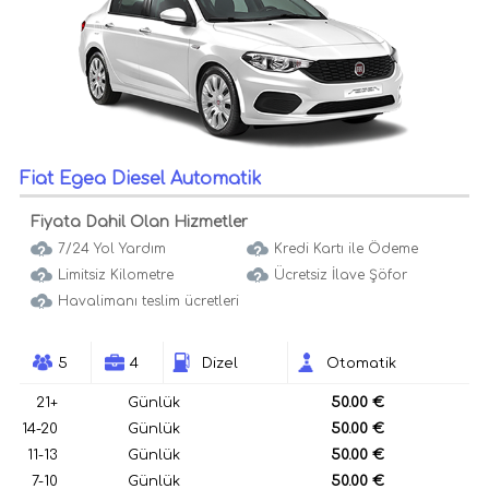
Fiat Egea Diesel Automatik
Fiyata Dahil Olan Hizmetler
7/24 Yol Yardım
Kredi Kartı ile Ödeme
Limitsiz Kilometre
Ücretsiz İlave Şöfor
Havalimanı teslim ücretleri
5
4
Dizel
Otomatik
21+
Günlük
50.00 €
14-20
Günlük
50.00 €
11-13
Günlük
50.00 €
7-10
Günlük
50.00 €