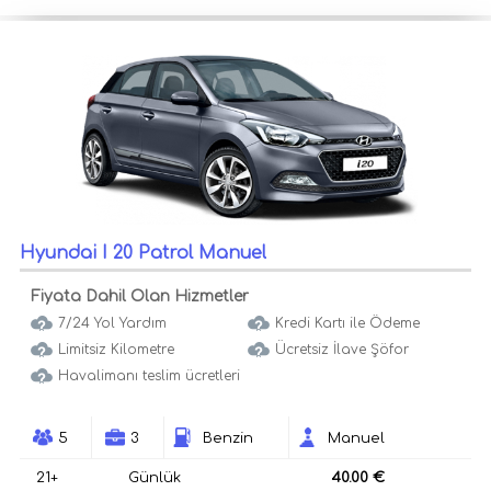
Hyundai I 20 Patrol Manuel
Fiyata Dahil Olan Hizmetler
7/24 Yol Yardım
Kredi Kartı ile Ödeme
Limitsiz Kilometre
Ücretsiz İlave Şöfor
Havalimanı teslim ücretleri
5
3
Benzin
Manuel
21+
Günlük
40.00 €