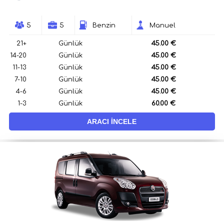
5
5
Benzin
Manuel
21+
Günlük
45.00 €
14-20
Günlük
45.00 €
11-13
Günlük
45.00 €
7-10
Günlük
45.00 €
4-6
Günlük
45.00 €
1-3
Günlük
60.00 €
ARACI İNCELE