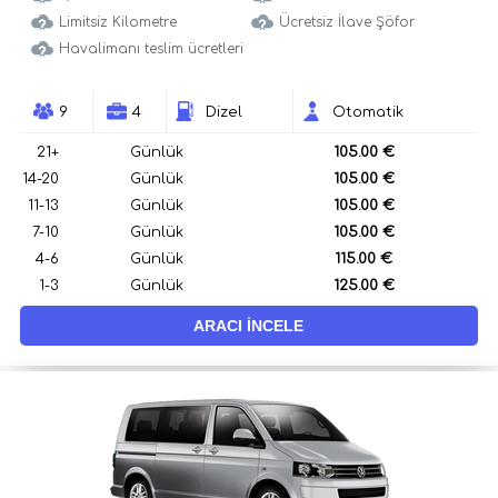
Limitsiz Kilometre
Ücretsiz İlave Şöfor
Havalimanı teslim ücretleri
9
4
Dizel
Otomatik
21+
Günlük
105.00 €
14-20
Günlük
105.00 €
11-13
Günlük
105.00 €
7-10
Günlük
105.00 €
4-6
Günlük
115.00 €
1-3
Günlük
125.00 €
ARACI İNCELE