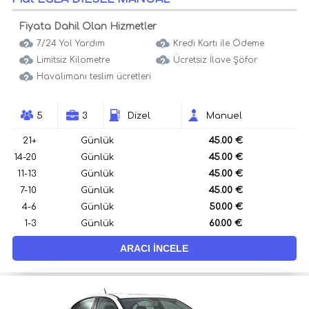
Fiyata Dahil Olan Hizmetler
7/24 Yol Yardım
Kredi Kartı ile Ödeme
Limitsiz Kilometre
Ücretsiz İlave Şöfor
Havalimanı teslim ücretleri
5
3
Dizel
Manuel
21+
Günlük
45.00 €
14-20
Günlük
45.00 €
11-13
Günlük
45.00 €
7-10
Günlük
45.00 €
4-6
Günlük
50.00 €
1-3
Günlük
60.00 €
ARACI İNCELE