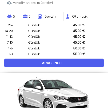
Havalimanı teslim ücretleri
5
3
Benzin
Otomatik
21+
Günlük
45.00 €
14-20
Günlük
45.00 €
11-13
Günlük
45.00 €
7-10
Günlük
45.00 €
4-6
Günlük
50.00 €
1-3
Günlük
55.00 €
ARACI İNCELE