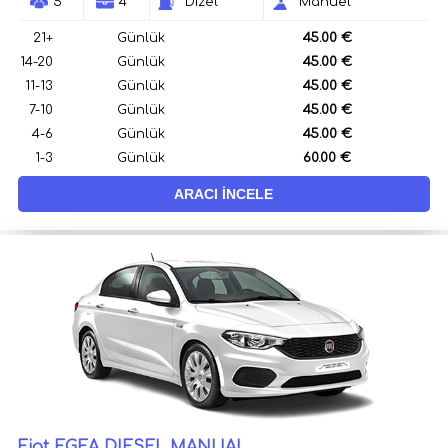
5
4
Dizel
Manuel
21+
Günlük
45.00 €
14-20
Günlük
45.00 €
11-13
Günlük
45.00 €
7-10
Günlük
45.00 €
4-6
Günlük
45.00 €
1-3
Günlük
60.00 €
ARACI İNCELE
Fiat EGEA DIESEL MANUAL