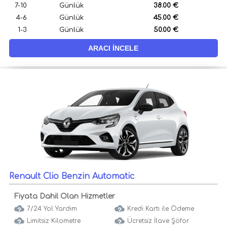
7-10
Günlük
38.00 €
4-6
Günlük
45.00 €
1-3
Günlük
50.00 €
ARACI İNCELE
Renault Clio Benzin Automatic
Fiyata Dahil Olan Hizmetler
7/24 Yol Yardım
Kredi Kartı ile Ödeme
Limitsiz Kilometre
Ücretsiz İlave Şöfor