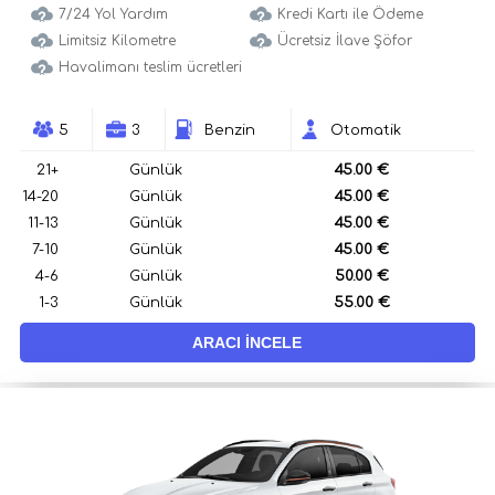
7/24 Yol Yardım
Kredi Kartı ile Ödeme
Limitsiz Kilometre
Ücretsiz İlave Şöfor
Havalimanı teslim ücretleri
5
3
Benzin
Otomatik
21+
Günlük
45.00 €
14-20
Günlük
45.00 €
11-13
Günlük
45.00 €
7-10
Günlük
45.00 €
4-6
Günlük
50.00 €
1-3
Günlük
55.00 €
ARACI İNCELE