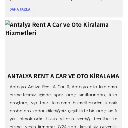
de yola bir gülümsemeyle çıkarsınız. Hadi gelin
DAHA FAZLA...
bizimle araba sürün.
ANTALYA RENT A CAR VE OTO KIRALAMA
HIZMETLERI
Antalya Active Rent A Car & Antalya oto kiralama
hizmetlerimiz içinde spor araç sınıflarından, lüks
araçlara, vip tarzı kiralama hizmetlerinden klasik
arabalara kadar dilediğiniz çeşitlilikte bir araç sınıfı
yer almaktadır. Uzun yılların verdiği tecrübe ile
hizmet veren firmamız 7/24 saat kesintisiz güvenilir