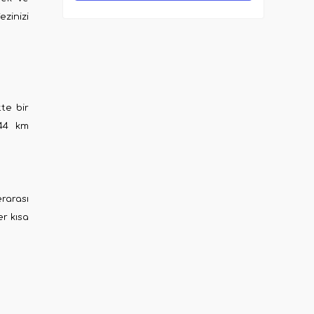
ezinizi
te bir
 44 km
rarası
r kısa