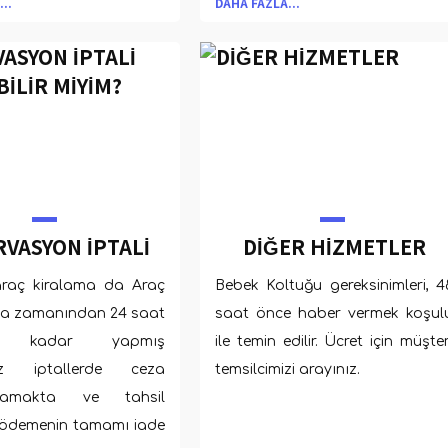
..
DAHA FAZLA...
ilenin aksine oldukça
htiyaçtır.
VASYON İPTALİ
DİĞER HİZMETLER
RABİLİR MİYİM?
araç kiralama da Araç
Bebek Koltuğu gereksinimleri, 4
ma zamanından 24 saat
saat önce haber vermek koşul
ne kadar yapmış
ile temin edilir. Ücret için müşter
uz iptallerde ceza
temsilcimizi arayınız.
mamakta ve tahsil
 ödemenin tamamı iade