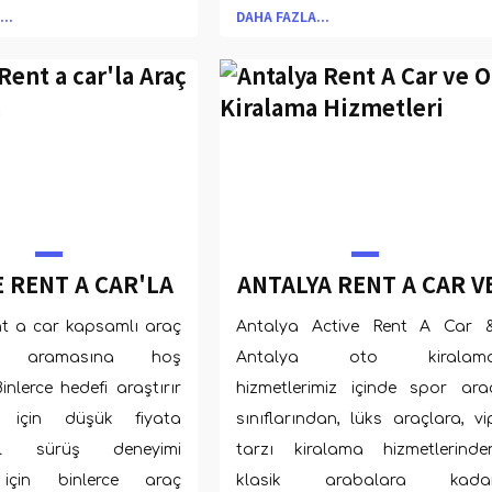
ir.
..
DAHA FAZLA...
E RENT A CAR'LA
ANTALYA RENT A CAR V
AÇ KIRALAMA
OTO KIRALAMA
nt a car kapsamlı araç
Antalya Active Rent A Car 
HIZMETLERI
ma aramasına hoş
Antalya oto kiralam
Binlerce hedefi araştırır
hizmetlerimiz içinde spor ara
n için düşük fiyata
sınıflarından, lüks araçlara, vi
l sürüş deneyimi
tarzı kiralama hizmetlerinde
için binlerce araç
klasik arabalara kada