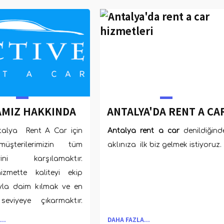
AMIZ HAKKINDA
ANTALYA'DA RENT A CA
NIZ GEREKENLER
HIZMETLERI
talya Rent A Car için
Antalya rent a car
denildiğind
müşterilerimizin tüm
aklınıza ilk biz gelmek istiyoruz.
lerini karşılamaktır.
hizmette kaliteyi ekip
yla daim kılmak ve en
eviyeye çıkarmaktır.
el işleyişe sahip bir
..
DAHA FAZLA...