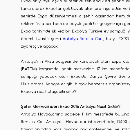
Expo’lar yüzyılı aşkın süredir düzenlendikleri şehrin i
farklı olarak Expo’lar çok büyük alanlara inşa edilir ve 
şehirde Expo düzenlenmesi o şehir açısından hem dü
reklam fırsatıdır hem de büyük çaplı bir gelişme için ger
Expo tarihinde ilk kez bir Expo’ya Türkiye ev sahipliği 
önemli turistik şehri
Antalya Rent a Car
, bu yıl EXPO
ziyaretçiye açacak.
Antalya’nın Aksu bölgesinde kurulacak olan Expo alanı 
(BATEM) karşısında, şehir merkezine 17 km mesafede
sahipliği yapacak olan Expo’da Dünya Çevre Sempo
Uluslararası Kongreler gibi birçok benzersiz organizas
Expo’ya nasıl ulaşabilirsiniz?
Şehir Merkezi’nden Expo 2016 Antalya Nasıl Gidilir?
Antalya Havaalanına sadece 11 km mesafede bulunan 
Rent a Car Antalya Havaalanı istikametinde, D400 An
havaalanından karşılayacak çok profesyonel ve kalit