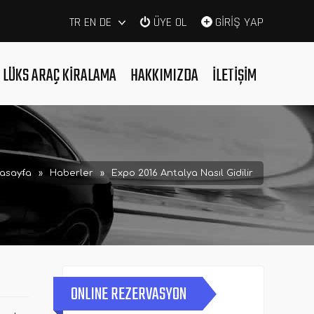
TR
EN
DE
ÜYE OL
GİRİŞ YAP
LÜKS ARAÇ KIRALAMA
HAKKIMIZDA
İLETIŞIM
asayfa
»
Haberler
»
Expo 2016 Antalya Nasıl Gidilir
ONLINE REZERVASYON