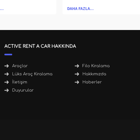
eklifini karşılaştırırız.
dilediğiniz çeşitlilikte bir ara
..
DAHA FAZLA...
inizi en ucuza mal
sınıfı yer almaktadır. Uzu
iz için size yardımcı
yılların verdiği tecrübe ile hizme
Antalya Araç Kiralama
veren firmamız 7/24 saa
 siz de yola bir
kesintisiz güvenilir hizme
ACTIVE RENT A CAR HAKKINDA
eyle çıkarsınız. Hadi
anlayışı ile müşterilerimizin ot
mle araba sürün.
kiralama ihtiyaçlarına çözü
Araçlar
Filo Kiralama
bulmaktadır.
Lüks Araç Kiralama
Hakkımızda
İletişim
Haberler
Duyurular