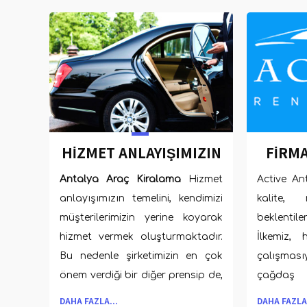
HIZMET ANLAYIŞIMIZIN
FIRM
TEMELI
BILME
Antalya Araç Kiralama
Hizmet
Active An
anlayışımızın temelini, kendimizi
kalite, 
müşterilerimizin yerine koyarak
beklenti
hizmet vermek oluşturmaktadır.
İlkemiz, 
Bu nedenle şirketimizin en çok
çalışması
önem verdiği bir diğer prensip de,
çağdaş s
misafirlerimize araçları, yıkanmış,
Profesyon
DAHA FAZLA...
DAHA FAZLA.