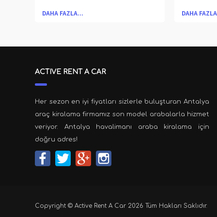
planda tutmak, büyümemizin
kiralama t
DAHA FAZLA...
DAHA FAZLA.
devamını sağlayarak karlılığı
Seyahat
sürekli kılmak, ülke ekonomisine
edebilmen
ve Türkiye turizmine katkıda
oluruz, 
bulunmaktır. Antalya Araç
böylece
ACTIVE RENT A CAR
Kiralama
gülümsem
gelin bizi
Her sezon en iyi fiyatları sizlerle buluşturan Antalya
araç kiralama firmamız son model arabalarla hizmet
veriyor. Antalya havalimanı araba kiralama için
doğru adres!
Copyright © Active Rent A Car 2026 Tüm Hakları Saklıdır.