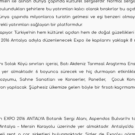
simleri ile alınan dünya çapında kültürel sergilerdir. Normal serg
bulundukları şehirlere bu yatırımları kalıcı olarak bırakırlar bu açı
nya çapında milyonlarca turistin gelmesi ve eşi benzeri olmay
ekli yatırımları sağlayan bir platformdur.
yapıyor. Türkiye’nin hem kültürel açıdan hem de doğal güzellikleri
 2016 Antalya adıyla düzenlenecek Expo ile kapılarını yaklaşık 8 
Solak Köyü sınırları içerisi, Batı Akdeniz Tarımsal Araştırma Ens
 yer almaktadır. 6 boyunca sürecek ve hiç durmayan etkinlikl
zyumu, Sahne Sanatları ve Konserler, Paneller, Çocuk Kong
yon yapılacak. Şüphesiz ülkemize gelen böyle bir fırsatı kaçırmama
EXPO 2016 ANTALYA Botanik Sergi Alanı, Aspendos Bulvarı’nı t
talya – Mersin Karayolu üzerinde yer almaktadır. Antalya’da s
eli rent a car şirketleri bulunmaktadır. Sizler de Expo’yu gör