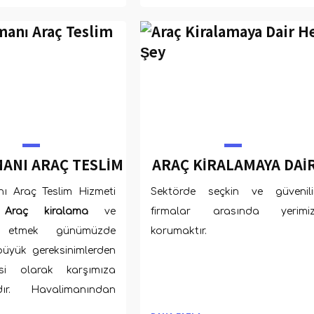
çalışmak, kaçınılmaz bir
halini almıştır.
ANI ARAÇ TESLIM
ARAÇ KIRALAMAYA DAI
HIZMETI
HER ŞEY
ı Araç Teslim Hizmeti
Sektörde seçkin ve güvenili
 Araç kiralama
ve
firmalar arasında yerimiz
 etmek günümüzde
korumaktır.
üyük gereksinimlerden
si olarak karşımıza
dır. Havalimanından
raç kiralama hizmeti ise