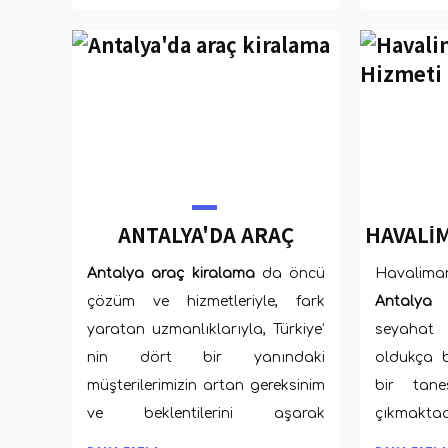
temiz, bakımlı ve son kontrolleri
firma ile 
yapılmış olarak teslim etmektir.
gereklilik 
ANTALYA'DA ARAÇ
HAVALIM
KIRALAMA
Antalya araç kiralama
da öncü
Havaliman
çözüm ve hizmetleriyle, fark
Antalya
yaratan uzmanlıklarıyla, Türkiye’
seyahat
nin dört bir yanındaki
oldukça b
müşterilerimizin artan gereksinim
bir tane
ve beklentilerini aşarak
çıkmakta
memnuniyetlerini en üst düzeye
itibaren a