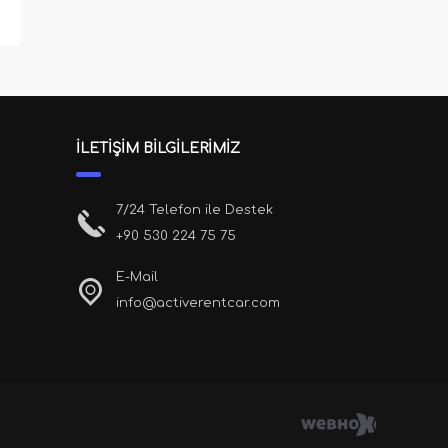
ç
n
t
t
t
İLETİŞİM BİLGİLERİMİZ
o
m
7/24 Telefon ile Destek
+90 530 224 75 75
E-Mail
info@activerentcar.com