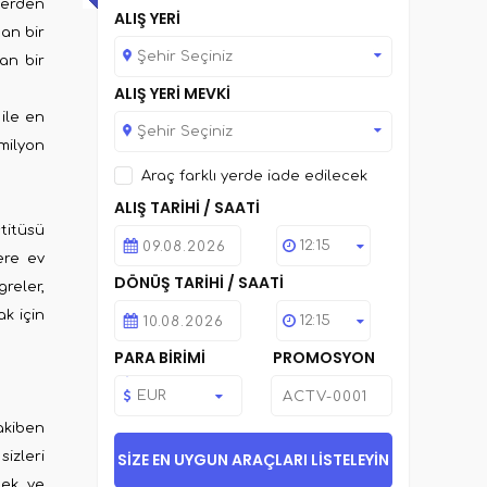
ilerden
ALIŞ YERİ
dan bir
Şehir Seçiniz
an bir
ALIŞ YERİ MEVKİ
 ile en
Şehir Seçiniz
milyon
Araç farklı yerde iade edilecek
ALIŞ TARİHİ / SAATİ
titüsü
12:15
ere ev
DÖNÜŞ TARİHİ / SAATİ
reler,
k için
12:15
PARA BİRİMİ
PROMOSYON
EUR
akiben
izleri
mek ve