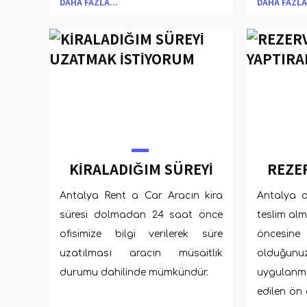
DAHA FAZLA...
DAHA FAZLA.
taşıyoruz.
tahmin ed
büyük bir i
KİRALADIĞIM SÜREYİ
REZER
UZATMAK İSTİYORUM
YAPTI
Antalya Rent a Car Aracın kira
Antalya 
süresi dolmadan 24 saat önce
teslim al
ofisimize bilgi verilerek süre
öncesi
uzatılması aracın müsaitlik
olduğun
durumu dahilinde mümkündür.
uygulan
edilen ön