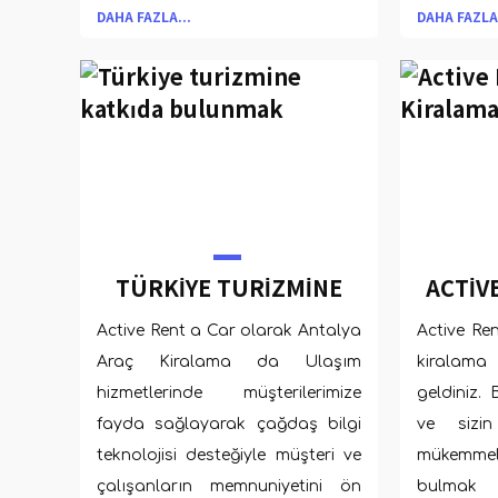
edilmekted
DAHA FAZLA...
DAHA FAZLA.
TÜRKIYE TURIZMINE
ACTIV
KATKIDA BULUNMAK
AR
Active Rent a Car olarak Antalya
Active Re
Araç Kiralama da Ulaşım
kirala
hizmetlerinde müşterilerimize
geldiniz. 
fayda sağlayarak çağdaş bilgi
ve sizi
teknolojisi desteğiyle müşteri ve
mükemme
çalışanların memnuniyetini ön
bulmak 