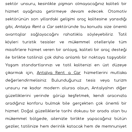
sektör unsuru, kesinlikle pişman olmayacağınız kaliteli bir
hizmet ayağınıza getirmeye devam edecek. Otomotiv
sektörünün son yıllardaki gelişimi araç kalitesine yansıdığı
gibi,
Antalya Rent a Car
sektöründe bu konuda size önemli
avantajlar sağlayacağını rahatlıkla söyleyebiliriz. Tatil
köyleri turistik tesisler ve mükemmel otelleriyle tüm
misafirlere hizmet veren bir anlayış, kaliteli bir araç desteği
ile birlikte tatilinizi çok daha anlamlı bir noktaya taşıyabilir.
Yaşam standartlarınızı ve tatil kalitenizi en üst düzeye
çıkarmak için,
Antalya Rent a Car
hizmetlerini mutlaka
değerlendirmelisiniz. Bulunduğunuz tesis veya turizm
unsuru ne kadar modern olursa olsun, Antalya'nın diğer
güzelliklerini yerinde görüp keşfetmek, kendi aracınızla
aradığınız konforu bulmak bile gerçekten çok önemli bir
hizmet. Doğal güzelliklerle tarihi dokusu bir arada olan bu
mükemmel bölgede, ailenizle birlikte yapacağınız bütün
geziler, tatilinize hem derinlik katacak hem de memnuniyet