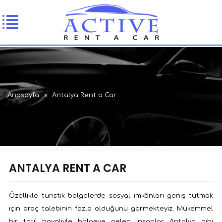
Anasayfa
»
Antalya Rent a Car
ANTALYA RENT A CAR
Özellikle turistik bölgelerde sosyal imkânları geniş tutmak
için araç talebinin fazla olduğunu görmekteyiz. Mükemmel
bir tatil hayaliyle bölgeye gelen insanlar, Antalya gibi