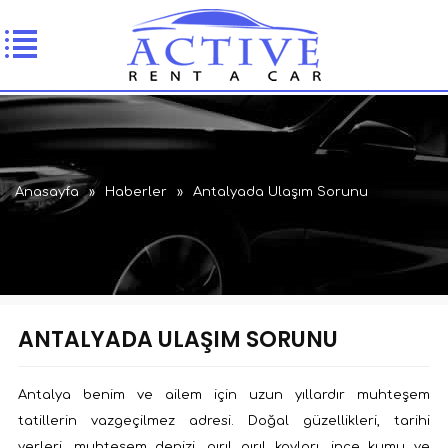
Anasayfa
»
Haberler
»
Antalyada Ulaşım Sorunu
ANTALYADA ULAŞIM SORUNU
Antalya benim ve ailem için uzun yıllardır muhteşem
tatillerin vazgeçilmez adresi. Doğal güzellikleri, tarihi
yerleri, muhteşem denizi, pırıl pırıl koyları, ince kumu ve