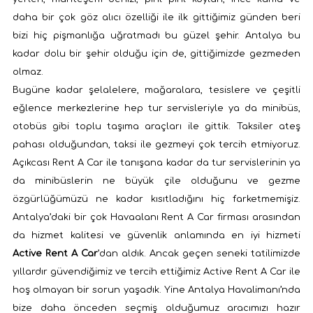
daha bir çok göz alıcı özelliği ile ilk gittiğimiz günden beri
bizi hiç pişmanlığa uğratmadı bu güzel şehir. Antalya bu
kadar dolu bir şehir olduğu için de, gittiğimizde gezmeden
olmaz.
Bugüne kadar şelalelere, mağaralara, tesislere ve çeşitli
eğlence merkezlerine hep tur servisleriyle ya da minibüs,
otobüs gibi toplu taşıma araçları ile gittik. Taksiler ateş
pahası olduğundan, taksi ile gezmeyi çok tercih etmiyoruz.
Açıkcası Rent A Car ile tanışana kadar da tur servislerinin ya
da minibüslerin ne büyük çile olduğunu ve gezme
özgürlüğümüzü ne kadar kısıtladığını hiç farketmemişiz.
Antalya’daki bir çok Havaalanı Rent A Car firması arasından
da hizmet kalitesi ve güvenlik anlamında en iyi hizmeti
Active Rent A Car
’dan aldık. Ancak geçen seneki tatilimizde
yıllardır güvendiğimiz ve tercih ettiğimiz Active Rent A Car ile
hoş olmayan bir sorun yaşadık. Yine Antalya Havalimanı’nda
bize daha önceden seçmiş olduğumuz aracımızı hazır