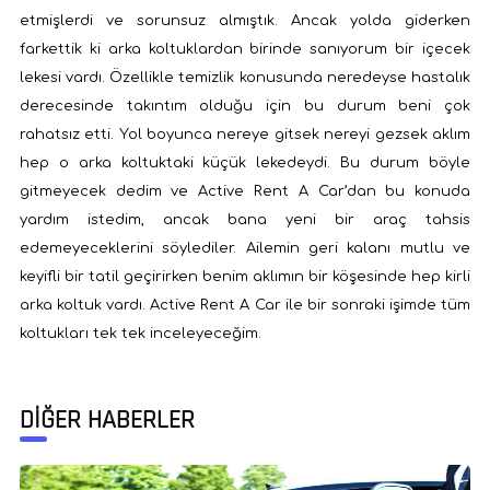
etmişlerdi ve sorunsuz almıştık. Ancak yolda giderken
farkettik ki arka koltuklardan birinde sanıyorum bir içecek
lekesi vardı. Özellikle temizlik konusunda neredeyse hastalık
derecesinde takıntım olduğu için bu durum beni çok
rahatsız etti. Yol boyunca nereye gitsek nereyi gezsek aklım
hep o arka koltuktaki küçük lekedeydi. Bu durum böyle
gitmeyecek dedim ve Active Rent A Car’dan bu konuda
yardım istedim, ancak bana yeni bir araç tahsis
edemeyeceklerini söylediler. Ailemin geri kalanı mutlu ve
keyifli bir tatil geçirirken benim aklımın bir köşesinde hep kirli
arka koltuk vardı. Active Rent A Car ile bir sonraki işimde tüm
koltukları tek tek inceleyeceğim.
DİĞER HABERLER