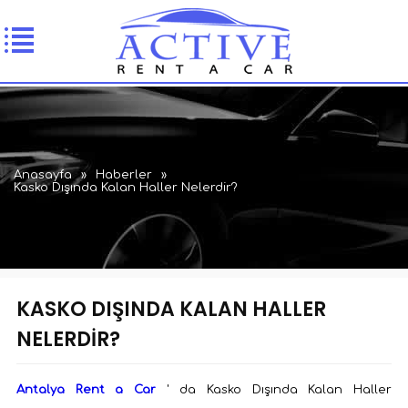
Anasayfa
»
Haberler
»
Kasko Dışında Kalan Haller Nelerdir?
KASKO DIŞINDA KALAN HALLER
NELERDIR?
Antalya Rent a Car
' da Kasko Dışında Kalan Haller