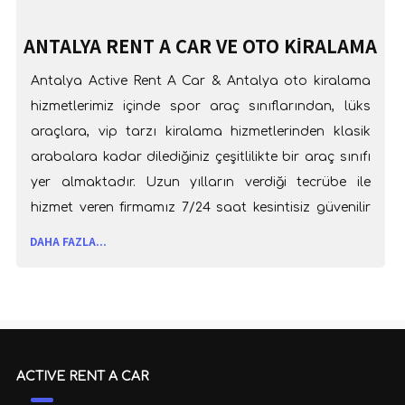
ANTALYA RENT A CAR VE OTO KIRALAMA
HIZMETLERI
Antalya Active Rent A Car & Antalya oto kiralama
hizmetlerimiz içinde spor araç sınıflarından, lüks
araçlara, vip tarzı kiralama hizmetlerinden klasik
arabalara kadar dilediğiniz çeşitlilikte bir araç sınıfı
yer almaktadır. Uzun yılların verdiği tecrübe ile
hizmet veren firmamız 7/24 saat kesintisiz güvenilir
hizmet anlayışı ile müşterilerimizin oto kiralama
DAHA FAZLA...
ihtiyaçlarına çözüm bulmaktadır.
ACTIVE RENT A CAR